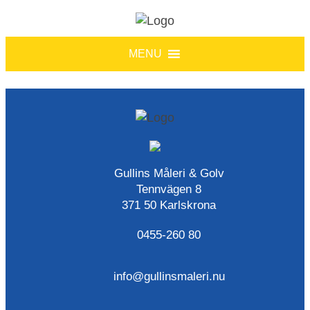
MENU
Gullins Måleri & Golv
Tennvägen 8
371 50 Karlskrona
0455-260 80
info@gullinsmaleri.nu