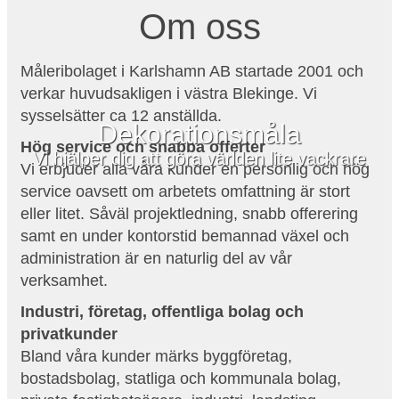
Om oss
Måleribolaget i Karlshamn AB startade 2001 och
verkar huvudsakligen i västra Blekinge. Vi
sysselsätter ca 12 anställda.
Dekorationsmåla
Hög service och snabba offerter
Vi hjälper dig att göra världen lite vackrare
Vi erbjuder alla våra kunder en personlig och hög
service oavsett om arbetets omfattning är stort
eller litet. Såväl projektledning, snabb offerering
samt en under kontorstid bemannad växel och
administration är en naturlig del av vår
verksamhet.
Industri, företag, offentliga bolag och
privatkunder
Bland våra kunder märks byggföretag,
bostadsbolag, statliga och kommunala bolag,